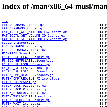
Index of /man/x86_64-musl/man
../
EPIOCGPARAMS.2const.gz
EPIOCSPARAMS.2const.gz
FAT_IOCTL_GET_ATTRIBUTES.2const.gz
FAT_IOCTL_GET_VOLUME_ID.2const.gz
FAT_IOCTL_SET_ATTRIBUTES.2const.gz
FICLONE.2const.gz
FICLONERANGE.2const.gz
FIDEDUPERANGE.2const.gz
FIONREAD.2const.gz
FS_IOC_GETFLAGS.2const.gz
FS_IOC_GETFSLABEL.2const.gz
FS_IOC_GETFSMAP.2const.gz
FS_IOC_SETFLAGS.2const.gz
FS_IOC_SETFSLABEL.2const.gz
FUTEX_CMP_REQUEUE.2const.gz
FUTEX_CMP_REQUEUE_PI.2const.gz
FUTEX_FD.2const.gz
FUTEX_LOCK_PI.2const.gz
FUTEX_LOCK_PI2.2const.gz
FUTEX_REQUEUE.2const.gz
FUTEX_TRYLOCK_PI.2const.gz
FUTEX_UNLOCK_PI.2const.gz
FUTEX_WAIT.2const.gz