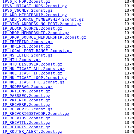
IPV6_RTHDR.2const.gz
IPV6_UNICAST_HOPS.2const.gz
IPV6_V6ONLY.2const.gz
IP_ADD_MEMBERSHIP.2const.gz
IP_ADD_SOURCE_MEMBERSHIP.2const.gz
IP_BIND_ADDRESS_NO_PORT.2const.gz
IP_BLOCK_SOURCE.2const.gz
IP_DROP_MEMBERSHIP.2const.gz
IP_DROP_SOURCE_MEMBERSHIP.2const.gz
IP_FREEBIND.2const.gz
IP_HDRINCL.2const.gz
IP_LOCAL_PORT_RANGE.2const.gz
IP_MSFILTER.2const.gz
IP_MTU.2const.gz
IP_MTU_DISCOVER.2const.gz
IP_MULTICAST_ALL.2const.gz
IP_MULTICAST_IF.2const.gz
IP_MULTICAST_LOOP.2const.gz
IP_MULTICAST_TTL.2const.gz
IP_NODEFRAG.2const.gz
IP_OPTIONS.2const.gz
IP_PASSSEC.2const.gz
IP_PKTINFO.2const.gz
IP_RECVERR.2const.gz
IP_RECVOPTS.2const.gz
IP_RECVORIGDSTADDR.2const.gz
IP_RECVTOS.2const.gz
IP_RECVTTL.2const.gz
IP_RETOPTS.2const.gz
IP_ROUTER_ALERT.2const.gz