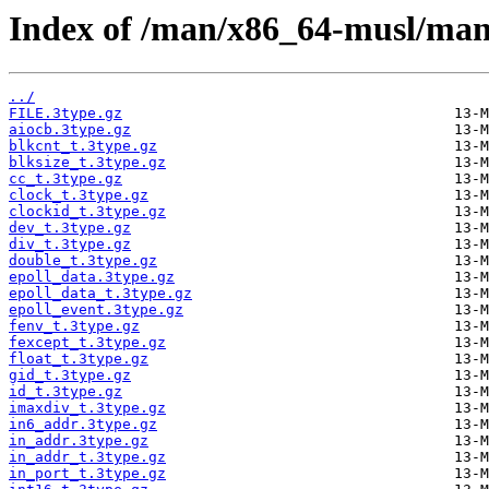
Index of /man/x86_64-musl/man
../
FILE.3type.gz
aiocb.3type.gz
blkcnt_t.3type.gz
blksize_t.3type.gz
cc_t.3type.gz
clock_t.3type.gz
clockid_t.3type.gz
dev_t.3type.gz
div_t.3type.gz
double_t.3type.gz
epoll_data.3type.gz
epoll_data_t.3type.gz
epoll_event.3type.gz
fenv_t.3type.gz
fexcept_t.3type.gz
float_t.3type.gz
gid_t.3type.gz
id_t.3type.gz
imaxdiv_t.3type.gz
in6_addr.3type.gz
in_addr.3type.gz
in_addr_t.3type.gz
in_port_t.3type.gz