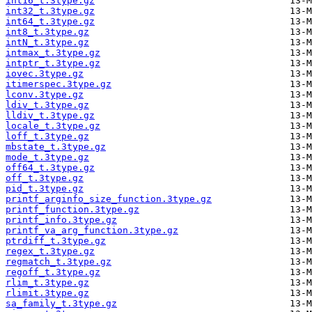
int16_t.3type.gz
int32_t.3type.gz
int64_t.3type.gz
int8_t.3type.gz
intN_t.3type.gz
intmax_t.3type.gz
intptr_t.3type.gz
iovec.3type.gz
itimerspec.3type.gz
lconv.3type.gz
ldiv_t.3type.gz
lldiv_t.3type.gz
locale_t.3type.gz
loff_t.3type.gz
mbstate_t.3type.gz
mode_t.3type.gz
off64_t.3type.gz
off_t.3type.gz
pid_t.3type.gz
printf_arginfo_size_function.3type.gz
printf_function.3type.gz
printf_info.3type.gz
printf_va_arg_function.3type.gz
ptrdiff_t.3type.gz
regex_t.3type.gz
regmatch_t.3type.gz
regoff_t.3type.gz
rlim_t.3type.gz
rlimit.3type.gz
sa_family_t.3type.gz