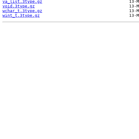
va_list.3type.gz
void.3type.gz
wchar_t.3type.gz
wint_t.3type.gz